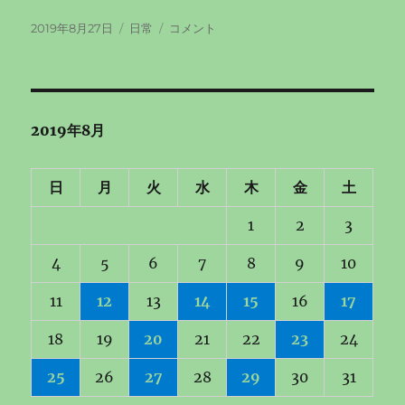
投
カ
今
2019年8月27日
日常
コメント
稿
テ
日
日:
ゴ
は
リ
曇
ー
り
の
2019年8月
ち
雨
に
日
月
火
水
木
金
土
1
2
3
4
5
6
7
8
9
10
11
12
13
14
15
16
17
18
19
20
21
22
23
24
25
26
27
28
29
30
31