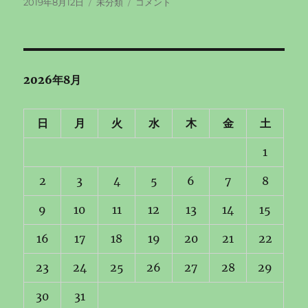
投
カ
初
2019年8月12日
未分類
コメント
稿
テ
投
日:
ゴ
稿
リ
に
ー
2026年8月
日
月
火
水
木
金
土
1
2
3
4
5
6
7
8
9
10
11
12
13
14
15
16
17
18
19
20
21
22
23
24
25
26
27
28
29
30
31