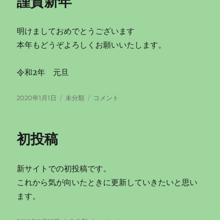
謹賀新年
明けましておめでとうございます
本年もどうぞよろしくお願いいたします。
令和2年 元旦
投
カ
謹
2020年1月1日
未分類
コメント
稿
テ
賀
日:
ゴ
新
リ
年
初投稿
ー
に
新サイトでの初投稿です。
これから気が向いたときに更新していきたいと思い
ます。