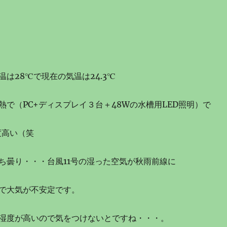
は28℃で現在の気温は24.3℃
熱で（PC+ディスプレイ３台＋48Wの水槽用LED照明）で
度高い（笑
ち曇り・・・台風11号の湿った空気が秋雨前線に
で大気が不安定です。
湿度が高いので気をつけないとですね・・・。