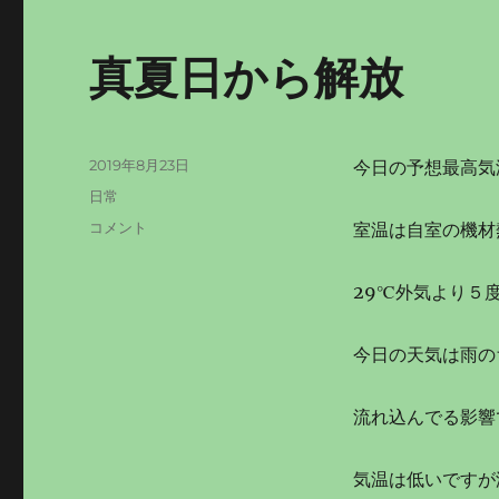
真夏日から解放
投
2019年8月23日
今日の予想最高気温
稿
カ
日常
日:
テ
真
コメント
室温は自室の機材
ゴ
夏
リ
日
ー
29℃外気より５
か
ら
解
今日の天気は雨の
放
に
流れ込んでる影響
気温は低いですが