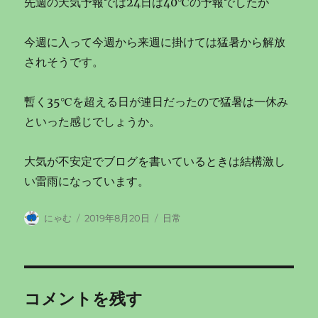
先週の天気予報では24日は40℃の予報でしたが
今週に入って今週から来週に掛けては猛暑から解放
されそうです。
暫く35℃を超える日が連日だったので猛暑は一休み
といった感じでしょうか。
大気が不安定でブログを書いているときは結構激し
い雷雨になっています。
投
投
カ
にゃむ
2019年8月20日
日常
稿
稿
テ
者
日:
ゴ
リ
ー
コメントを残す