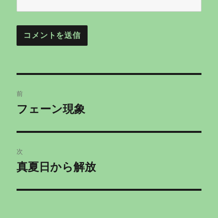
投
前
稿
フェーン現象
前
の
ナ
投
ビ
稿:
次
ゲ
真夏日から解放
次
の
ー
投
シ
稿: