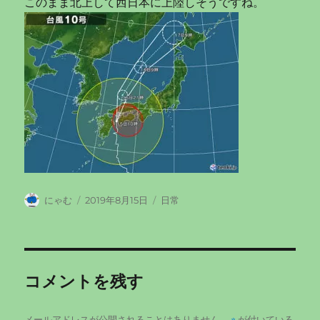
このまま北上して西日本に上陸しそうですね。
投
投
カ
にゃむ
2019年8月15日
日常
稿
稿
テ
者
日:
ゴ
リ
ー
コメントを残す
メールアドレスが公開されることはありません。
※
が付いている