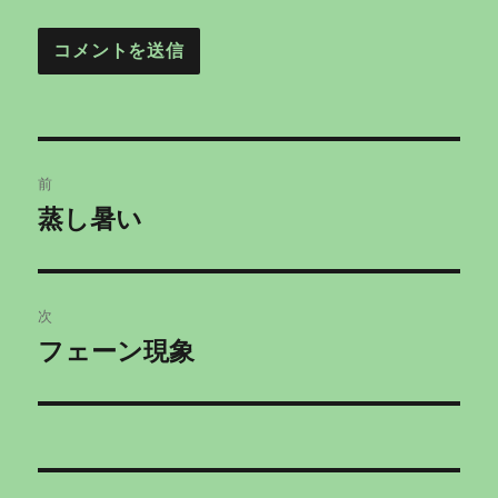
投
前
稿
蒸し暑い
前
の
ナ
投
ビ
稿:
次
ゲ
フェーン現象
次
の
ー
投
シ
稿:
ョ