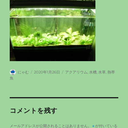
投
投
カ
にゃむ
2020年1月26日
アクアリウム
,
水槽
,
水草
,
熱帯
稿
稿
テ
魚
者
日:
ゴ
リ
ー
コメントを残す
メールアドレスが公開されることはありません。
※
が付いている