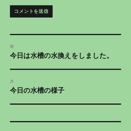
投
前
稿
今日は水槽の水換えをしました。
前
の
ナ
投
ビ
稿:
次
ゲ
今日の水槽の様子
次
の
ー
投
シ
稿:
ョ